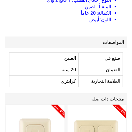
النوع: احادي القطب، 1 غانغ 2 واي
المنشأ: الصين
الكفالة: 20 عاماً
اللون: أبيض
المواصفات
صنع في
الصين
الضمان
20 سنة
العلامة التجارية
كرابتري
منتجات ذات صله
5
%
خ
ص
5
%
خ
ص
4
م
4
م