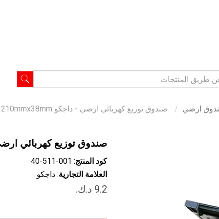
دوق ارضي
صندوق توزيع كهربائي ارضي - داجكو 300mmx 210mmx38mm
صندوق توزيع كهربائي ارضي - داجكو 38mm
كود المنتج
: ‎40-511-001
العلامة التجارية
: داجكو