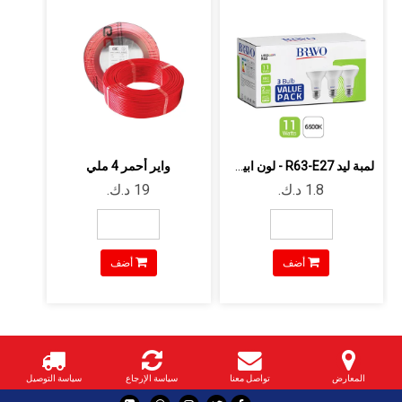
لمبة ليد R63-E27 - لون ابيض - 11وات -...
واير أحمر 4 ملي
أضف
أضف
المعارض
تواصل معنا
سياسة الإرجاع
سياسة التوصيل