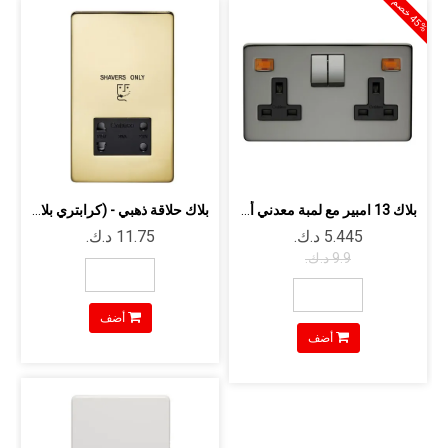
5
%
خ
ص
4
م
بلاك 13 امبير مع لمبة معدني أسود مجوز...
بلاك حلاقة ذهبي - (كرابتري بلاتينيوم...
أضف
أضف