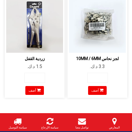
لجز نحاس 10MM / 6MM
زردية القفل
أضف
أضف
المعارض
تواصل معنا
سياسة الإرجاع
سياسة التوصيل