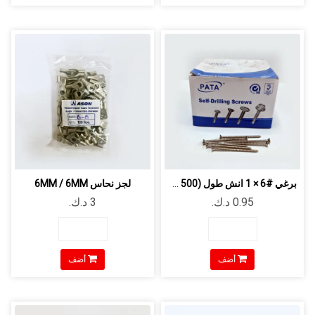
برغي #6 × 1 انش طول (500 قطعة/الحزمة)
لجز نحاس 6MM / 6MM
أضف
أضف