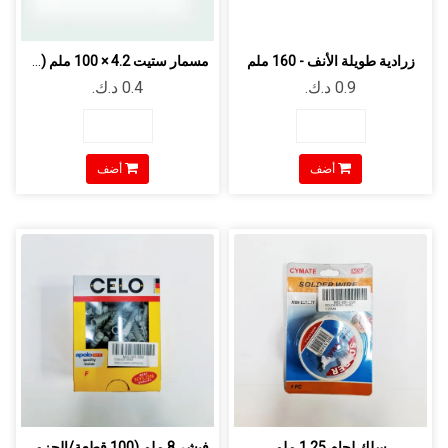
زرادية طويلة الأنف - 160 ملم
مسمار ستيت 4.2 × 100 ملم (50 قطعة)
أضف
أضف
سلك لحام 1.25 ملم
فيشر 8 ملم (100 قطعة/الحزمة)