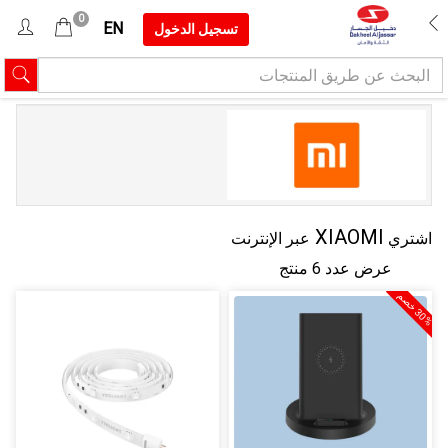
0
EN
تسجيل الدخول
XIAOMI
اشتري
عبر الإنترنت
عرض عدد 6 منتج
0
%
خ
ص
3
م