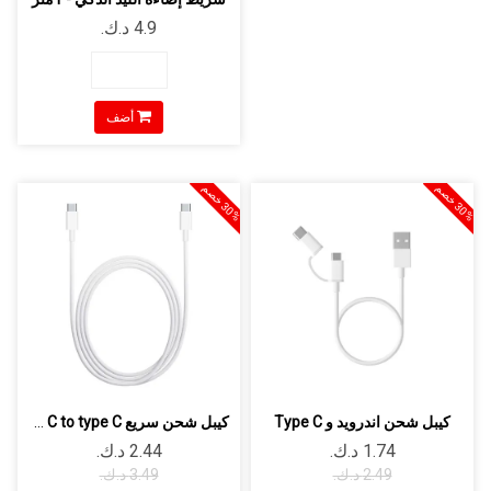
أضف
0
%
خ
ص
0
%
خ
ص
3
م
3
م
كيبل شحن اندرويد و Type C
كيبل شحن سريع Type C to type C