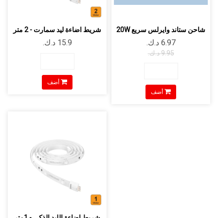
شاحن ستاند وايرلس سريع 20W
شريط اضاءة ليد سمارت - 2 متر
أضف
أضف
شريط إضاءة الليد الذكي - 1متر