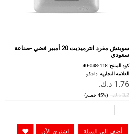
سويتش مفرد انترميديت 20 أمبير فضي -صناعة
سعودي
كود المنتج
: ‎40-048-118
العلامة التجارية
: داجكو
(45% خصم)
أضف إلى السلة
اشتري الآن