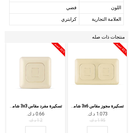
اللون
فضي
العلامة التجارية
كرابتري
منتجات ذات صله
5
%
خ
ص
5
%
خ
ص
4
م
4
م
تسكيرة مجوز مقاس 3x6 شامبين داجكو أوركيد
تسكيرة مفرد مقاس 3x3 شامبين داجكو أوركيد