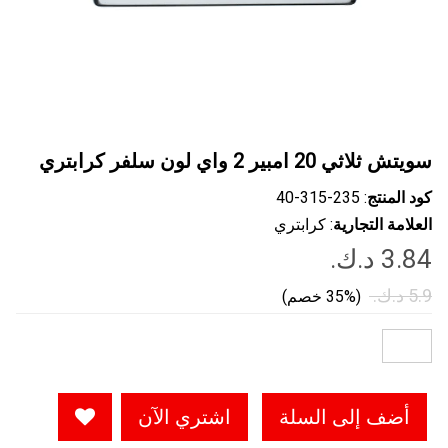
سويتش ثلاثي 20 امبير 2 واي لون سلفر كرابتري
كود المنتج
: ‎40-315-235
العلامة التجارية
: كرابتري
(35% خصم)
أضف إلى السلة
اشتري الآن