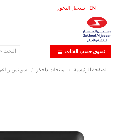
EN
تسجيل الدخول
تسوق حسب الفئات
الصفحة الرئيسية
منتجات داجكو
سويتش رباعي 1 واي أسود-صناعة سع