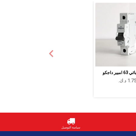
ير داجكو
سياسة التوصيل