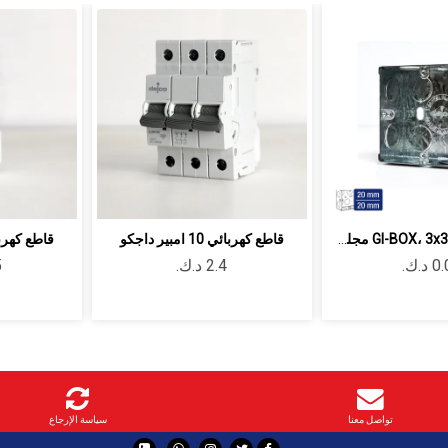
صندوق حديد GI-BOX، 3x3in مجلفن سماكة ...
قاطع كهربائي 10 امبير داجكو
قاطع كهربائي 63 امب
تواصل معنا
سياسة الإرجاع