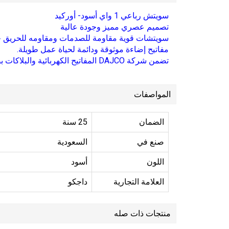
سويتش رباعي 1 واي أسود- أوركيد
تصميم عصري مميز وجودة عالية
سويتشات قوية مقاومة للصدمات ومقاومه للحريق حتى 960 درجة م
مفاتيح إضاءة موثوقة ودائمة لحياة عمل طويلة.
تضمن شركة DAJCO المفاتيح الكهربائية والبلاكات بضمان لمدة 25 عامًا. المنتجات الإلكترونية لها ضمان لمدة 5 سنوات.
المواصفات
الضمان
25 سنة
صنع في
السعودية
اللون
أسود
العلامة التجارية
داجكو
منتجات ذات صله