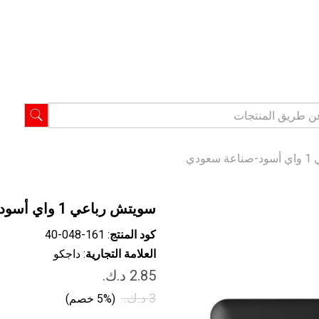
ودي
سويتش رباعي 1 واي أسود-صناعة سعودي
كود المنتج
: ‎40-048-161
العلامة التجارية
: داجكو
(5% خصم)