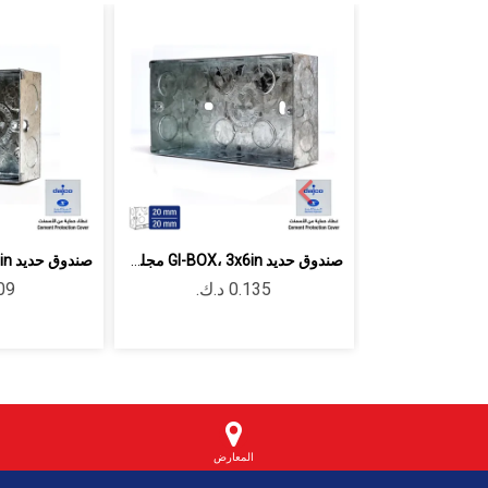
صندوق حديد GI-BOX، 3x6in مجلفن سماكة ...
المعارض