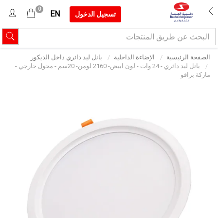
0
EN
تسجيل الدخول
الصفحة الرئيسية
الإضاءة الداخلية
بانل ليد دائري داخل الديكور
بانل ليد دائري - 24 وات - لون ابيض- 2160 لومن- 20سم - محول خارجي -
ماركة برافو