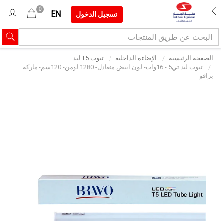
0
EN
تسجيل الدخول
الصفحة الرئيسية
الإضاءة الداخلية
تيوب T5 ليد
تيوب ليد تي5 - 16وات- لون ابيض متعادل- 1280 لومن- 120سم- ماركة
برافو