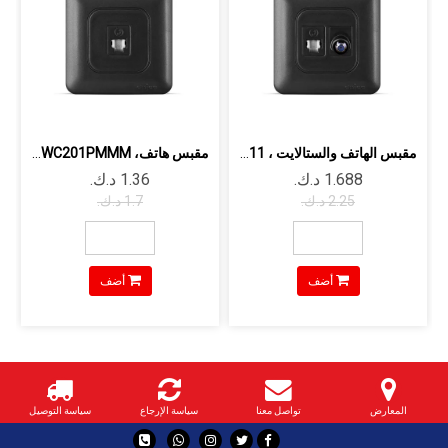
مقبس الهاتف والستالايت ، RJ11 وRG6، D...
مقبس هاتف، RJ11، 1G، DJWC201PMMM، أور...
أضف
أضف
المعارض
تواصل معنا
سياسة الإرجاع
سياسة التوصيل