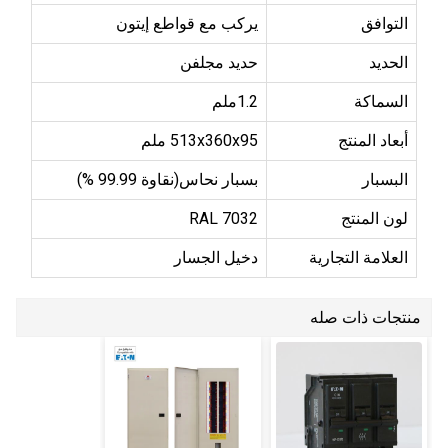
التوافق
يركب مع قواطع إيتون
الحديد
حديد مجلفن
السماكة
1.2ملم
أبعاد المنتج
513x360x95 ملم
البسبار
بسبار نحاس(نقاوة 99.99 %)
لون المنتج
RAL 7032
العلامة التجارية
دخيل الجسار
منتجات ذات صله