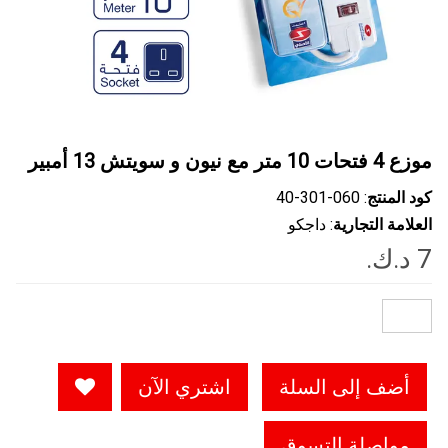
موزع 4 فتحات 10 متر مع نيون و سويتش 13 أمبير
كود المنتج
: ‎40-301-060
العلامة التجارية
: داجكو
أضف إلى السلة
اشتري الآن
مواصلة التسوق