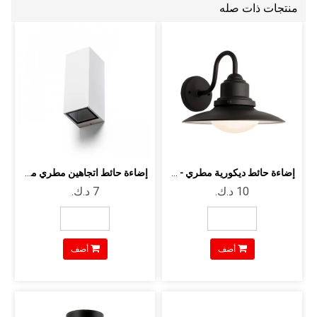
منتجات ذات صله
إضاءة حائط ديكورية مطري - مع هولدر E2...
إضاءة حائط اتجاهين مطري مع هولدر GU1...
أضف
أضف