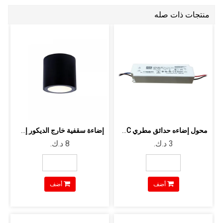
منتجات ذات صله
محول إضاءه حدائق مطري 24VDC يعمل حتي ...
إضاءة سقفية خارج الديكور إسطوانية مطر...
أضف
أضف