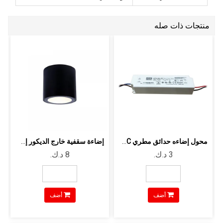
منتجات ذات صله
محول إضاءه حدائق مطري 24VDC يعمل حتي ...
إضاءة سقفية خارج الديكور إسطوانية مطر...
أضف
أضف