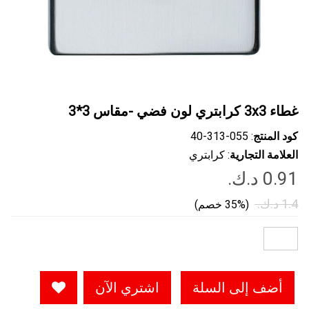
غطاء 3x3 كرابتري لون فضي -مقاس 3*3
كود المنتج
: ‎40-313-055
العلامة التجارية
: كرابتري
(35% خصم)
أضف إلى السلة
اشتري الآن