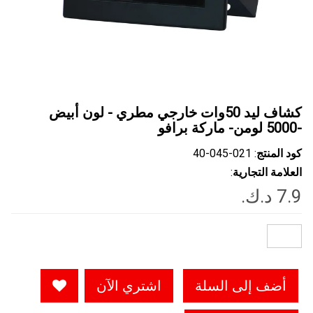
كشاف ليد 50وات خارجي مطري - لون أبيض
-5000 لومن- ماركة برافو
كود المنتج
: ‎40-045-021
العلامة التجارية
:
أضف إلى السلة
اشتري الآن