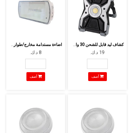
كشاف ليد قابل للشحن 30 وات 3000 لومن ...
اضاءة مستدامة مخارج/طواريء 100 لومن ...
أضف
أضف