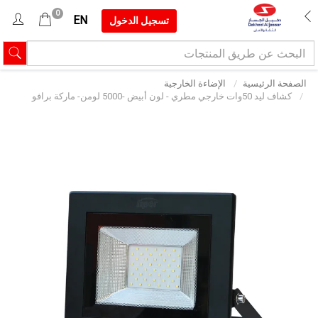
0
EN
تسجيل الدخول
الصفحة الرئيسية
الإضاءة الخارجية
كشاف ليد 50وات خارجي مطري - لون أبيض -5000 لومن- ماركة برافو