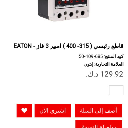
قاطع رئيسي ( 315- 400 ) امبير 3 فاز - EATON
كود المنتج
: ‎50-109-685
العلامة التجارية
: إيتون
أضف إلى السلة
اشتري الآن
مواصلة التسوق