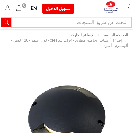
0
EN
تسجيل الدخول
الصفحة الرئيسية
الإضاءة الخارجية
إضاءة أرضيات اتجاهين مطري - 4وات ليد cree - لون اصفر - 120 لومن -
ألومنيوم - أسود