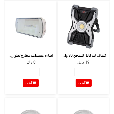
كشاف ليد قابل للشحن 30 وات 3000 لومن ...
اضاءة مستدامة مخارج/طواريء 100 لومن ...
أضف
أضف