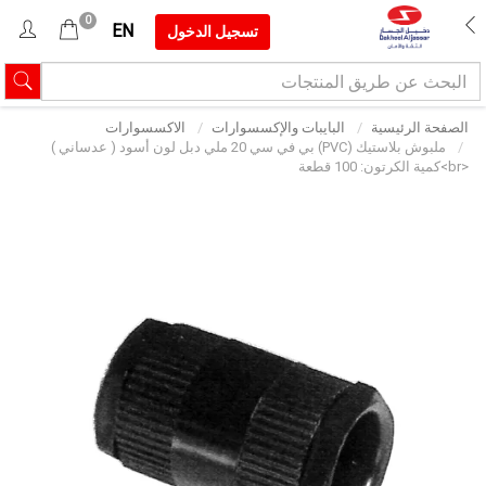
0
EN
تسجيل الدخول
الصفحة الرئيسية
البايبات والإكسسوارات
الاكسسوارات
ملبوش بلاستيك (PVC) بي في سي 20 ملي دبل لون أسود ( عدساني )
<br>كمية الكرتون: 100 قطعة