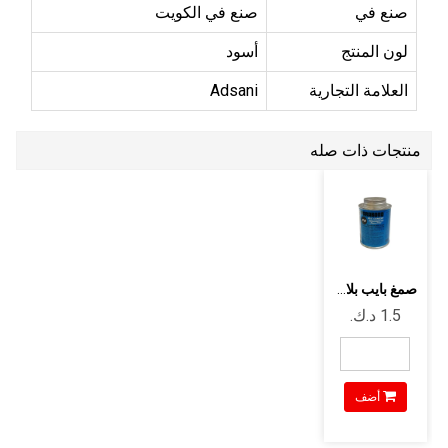
صنع في
صنع في الكويت
لون المنتج
أسود
العلامة التجارية
Adsani
منتجات ذات صله
صمغ بايب بلاستيك 1/4 لتر عدساني
أضف