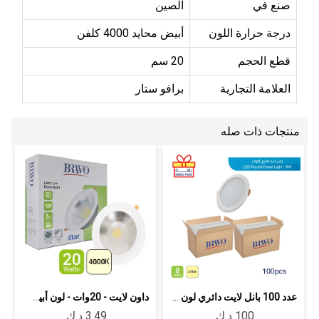
صنع في
الصين
درجة حرارة اللون
أبيض محايد 4000 كلفن
قطع الحجم
20 سم
العلامة التجارية
برافو ستار
منتجات ذات صله
عدد 100 بانل لايت دائري لون اصفر 8 وات 9سم
داون لايت - 20وات - لون أبيض متعادل -...