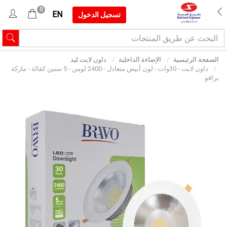
0
EN
تسجيل الدخول
الصفحة الرئيسية
الإضاءة الداخلية
داون لايت ليد
داون لايت - 30وات - لون أبيض متعادل - 2400 لومن - 5 سنين كفالة - ماركة
برافو