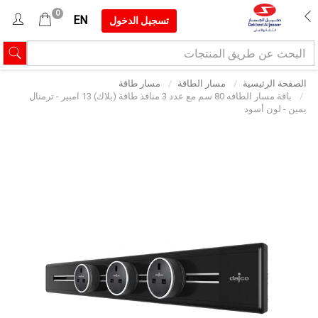
0
EN
تسجيل الدخول
الصفحة الرئيسية
مسار الطاقة
مسار طاقة
باقة مسار الطاقه 80 سم مع عدد 3 منافذ طاقة (بلاك) 13 امبير - ترمنال
يمين - لون أسود