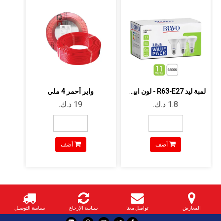
لمبة ليد R63-E27 - لون ابيض - 11وات -...
واير أحمر 4 ملي
أضف
أضف
المعارض
تواصل معنا
سياسة الإرجاع
سياسة التوصيل