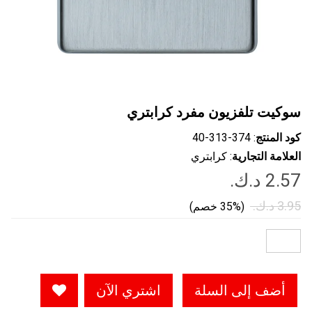
سوكيت تلفزيون مفرد كرابتري
كود المنتج
: ‎40-313-374
العلامة التجارية
: كرابتري
(35% خصم)
أضف إلى السلة
اشتري الآن