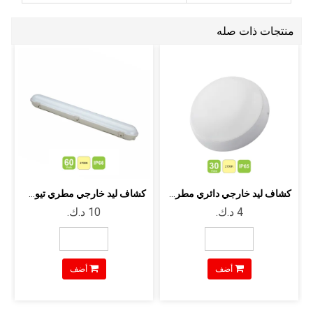
منتجات ذات صله
كشاف ليد خارجي دائري مطري - 30 وات لو...
كشاف ليد خارجي مطري تيوب 150سم - 60 ...
أضف
أضف