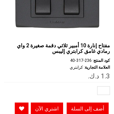
مفتاح إنارة 10 أمبير ثلاثي دقمة صغيرة 2 واي
رمادي غامق كرابتري إليبس
كود المنتج
: ‎40-317-236
العلامة التجارية
: كرابتري
أضف إلى السلة
اشتري الآن