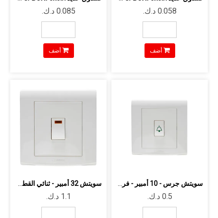
أضف
أضف
سويتش جرس - 10 أمبير - فردي - اتجاه و...
سويتش 32 أمبير - ثنائي القطب - مع لبم...