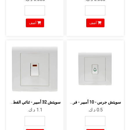
أضف
أضف
سويتش جرس - 10 أمبير - فردي - اتجاه و...
سويتش 32 أمبير - ثنائي القطب - مع لبم...