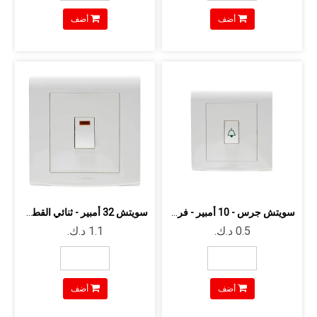
أضف
أضف
سويتش جرس - 10 أمبير - فردي - اتجاه و...
سويتش 32 أمبير - ثنائي القطب - مع لبم...
أضف
أضف